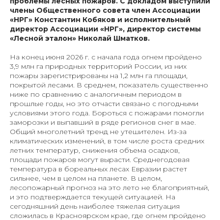
проблемы лесных пожаров. С докладом выступили
члены Общественного совета член Ассоциации
«НРГ» Константин Кобяков и исполнительный
директор Ассоциации «НРГ», директор системы
«Лесной эталон» Николай Шматков.
На конец июня 2026 г. с начала года огнем пройдено
3,9 млн га природных территорий России, из них
пожары зарегистрированы на 1,2 млн га площади,
покрытой лесами. В среднем, показатель существенно
ниже по сравнению с аналогичным периодом в
прошлые годы, но это отчасти связано с погодными
условиями этого года. Бороться с пожарами помогли
заморозки и выпавший в ряде регионов снег в мае.
Общий многолетний тренд не утешителен. Из-за
климатических изменений, в том числе роста средних
летних температур, снижения объема осадков,
площади пожаров могут вырасти. Среднегодовая
температура в бореальных лесах Евразии растет
сильнее, чем в целом на планете. В целом,
лесопожарный прогноз на это лето не благоприятный,
и это подтверждается текущей ситуацией. На
сегодняшний день наиболее тяжелая ситуация
сложилась в Красноярском крае, где огнем пройдено