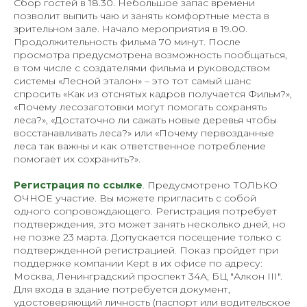
Сбор гостей в 18.30. Небольшое запас времени
позволит выпить чаю и занять комфортные места в
зрительном зале. Начало мероприятия в 19.00.
Продолжительность фильма 70 минут. После
просмотра предусмотрена возможность пообщаться,
в том числе с создателями фильма и руководством
системы «Лесной эталон» – это тот самый шанс
спросить «Как из отснятых кадров получается Фильм?»,
«Почему лесозаготовки могут помогать сохранять
леса?», «Достаточно ли сажать новые деревья чтобы
восстанавливать леса?» или «Почему первозданные
леса так важны и как ответственное потребление
помогает их сохранить?».
Регистра
ция по ссылке
.
Предусмотрено ТОЛЬКО
ОЧНОЕ участие. Вы можете пригласить с собой
одного сопровождающего. Регистрация потребует
подтверждения, это может занять несколько дней, но
не позже 23 марта. Допускается посещение только с
подтвержденной регистрацией. Показ пройдет при
поддержке компании Kept в их офисе по адресу:
Москва, Ленинградский проспект 34А, БЦ "Алкон III".
Для входа в здание потребуется документ,
удостоверяющий личность (паспорт или водительское