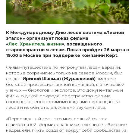
К Международному Дню лесов система «Лесной
эталон» организует показ фильма
«
Лес. Хранитель жизни
», посвященного
старовозрастным лесам. Показ пройдет 26 марта в
19.00 в Москве при поддержке компании Kept.
Фильм–путешествие по нетронутым лесам Евразии,
которые сохранились только на севере России, был
создан
Ириной Шапман (Журавлевой)
вместе с
большой профессиональной командой, включающей
ученых
—
биологов и экологов. Это документальный
фильм о дикой природе: пространство фильма
наполнено неповторимыми кадрами первозданных
лесов и их обитателей, живыми звуками леса.
«Первозданный лес
–
это мир, полный тонких
взаимосвязей, формировавшихся тысячи лет. Вековые
кедры, ели, пихты создают вокруг себя сообщества из