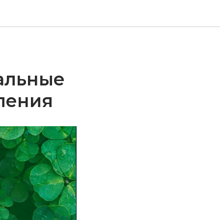
уальные
ления