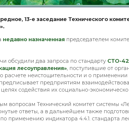
редное, 13-е заседание Технического комит
».
а
недавно назначенная
председателем комите
чи обсудили два запроса по стандарту
СТО-42
кация лесоуправления»
, поступившие от орга
о расчете неистощительности и о применении и
 предписывает предприятиям взаимодействова
 целях содействия их социально-экономическо
ым вопросам Технический комитет системы «Ле
нутые ответы, а в дальнейшем также подготов
о применению индикатора 4.4.1. стандарта ле