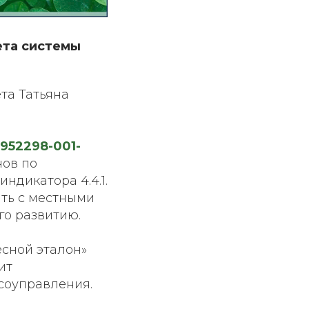
ета системы
та Татьяна
952298-001-
нов по
ндикатора 4.4.1.
ть с местными
го развитию.
сной эталон»
ит
соуправления.