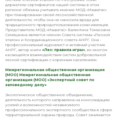
держатели сертификатов нашей системы в этом
регионе обязаны учитывать мнение МОД «Изьватас»
при планировании своей лесохозяйственной
деятельности, чтобы она не наносила вреда для
традиционного природопользования коми-ижемцев.
Представитель МОД «Изьватас» Валентина Томасовна
Семяшкина является членом Совета системы «Лесной
эталон» и Координационного совета АНРГ. Она -
профессиональный журналист и активный участник
АНРГ, автор книги
«Лес: правила игры»
, во многом
касающейся взаимодействия систем добровольной
лесной сертификации с коренным населением.
Межрегиональная общественная организация
(МОО)
Межрегиональная общественная
организация (МОО)
«
Э
кспертный совет по
заповедному делу
»
Экологическое общественное объединение,
деятельность которого направлена на консолидацию
усилий и возможностей независимого
профессионального экспертного сообщества в сфере
территориальной охраны природы. Совет занимается