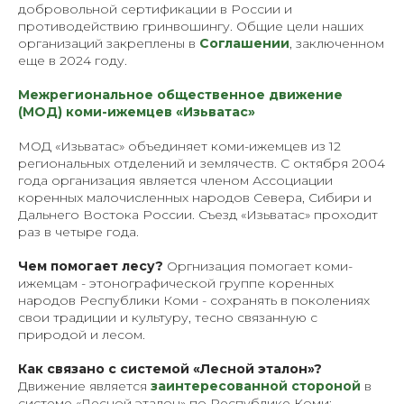
добровольной сертификации в России и
противодействию гринвошингу. Общие цели наших
организаций закреплены в
Соглашении
, заключенном
еще в 2024 году.
Межрегиональное общественное движение
(МОД) коми-ижемцев «Изьватас»
МОД «Изьватас» объединяет коми-ижемцев из 12
региональных отделений и землячеств. С октября 2004
года организация является членом Ассоциации
коренных малочисленных народов Севера, Сибири и
Дальнего Востока России. Съезд «Изьватас» проходит
раз в четыре года.
Чем помогает лесу?
Оргнизация помогает коми-
ижемцам - этонографической группе коренных
народов Республики Коми - сохранять в поколениях
свои традиции и культуру, тесно связанную с
природой и лесом.
Как связано с системой «Лесной эталон»?
Движение является
заинтересованной стороной
в
системе «Лесной эталон» по Республике Коми: