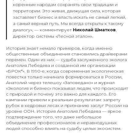
коренным народам сохранять свои традиции и
территории. Это живая, движущая сила, которая
заставляет бизнес и власть искать не самый легкий,
а самый верный путь. Мы всегда открыты к такому
диалогу»
, — комментирует
Николай Шматков
,
директор системы «Лесной эталон».
История знает немало примеров, когда именно
общественные объединения становились драйверами
перемен. Один из них — судьба заслуженного эколога
Анатолия Лебедева и созданной им организации
«БРОК*». В 1990-е, когда современная экологическая
повестка только начинала формироваться в России,
Анатолий через телешоу «Заповедано» и журнал
«Экология и бизнес» показывал людям, что происходит
с природой и почему это важно для каждого. Его
кампании привели к реальным результатам: запрету
рубок в кедровых лесах и признанию заслуг России на
уровне ООН. История Анатолия Лебедева — яркое
подтверждение того, что даже небольшое
объединение профессионалов и неравнодушных
людей способно влиять на судьбу целых экосистем.